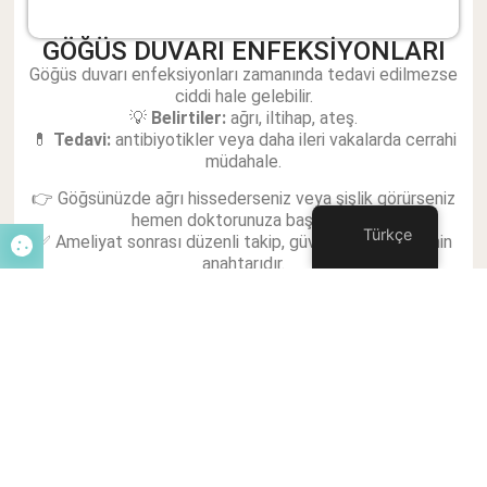
GÖĞÜS DUVARI ENFEKSİYONLARI
Göğüs duvarı enfeksiyonları zamanında tedavi edilmezse
ciddi hale gelebilir.
💡
Belirtiler:
ağrı, iltihap, ateş.
💊
Tedavi:
antibiyotikler veya daha ileri vakalarda cerrahi
müdahale.
👉 Göğsünüzde ağrı hissederseniz veya şişlik görürseniz
hemen doktorunuza başvurun.
Türkçe
✅ Ameliyat sonrası düzenli takip, güvenli bir iyileşmenin
anahtarıdır.
ÖNCESI
SONRAKI
TIPTA YAPAY ZEKA: İHTİYACINIZ OLAN 3. GÖRÜŞ
🎄 MUTLU YILLAR – DR. KLIMATSIDAS MICHALIS