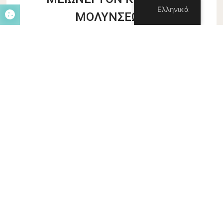
Ελληνικά
ΜΟΛΥΝΣΕΩΝ
Οι μικρότερες τομές της ρομποτικής χειρουργικής
🩺 μειώνουν τον κίνδυνο μετεγχειρητικών
λοιμώξεων και κάνουν την ανάρρωση πιο ασφαλή. Με
λιγότερο τραύμα στους ιστούς 💨 και ταχύτερη
επούλωση, οι ασθενείς επιστρέφουν σύντομα στις
καθημερινές τους δραστηριότητες.
👉 Ενημερωθείτε αν η ρομποτική χειρουργική είναι η
κατάλληλη επιλογή για εσάς
ΠΡΟΗΓΟΎΜΕΝΟ
ΕΠΌΜΕΝΟ
ΤΥΠΟΙ ΚΑΡΚΙΝΟΥ ΤΟΥ ΠΝΕΥΜΟΝΑ: ΤΙ ΠΡΕΠΕΙ ΝΑ ΓΝΩΡΙΖΕΤΕ
Η ΤΕΧΝΗΤΗ ΝΟΗΜΟΣΥΝΗ ΣΤΗΝ ΙΑΤΡΙΚΗ: Η 3η ΓΝΩΜΗ ΠΟΥ ΧΡΕΙΑΖΕΣΤΕ